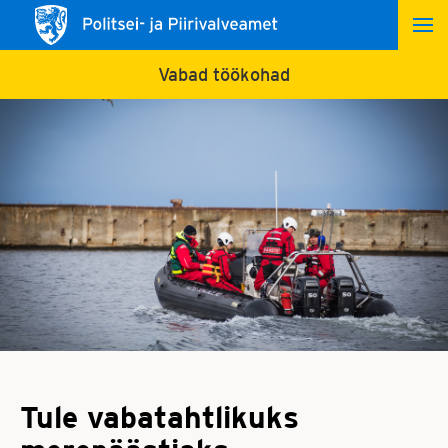
Vabad töökohad
Tule vabatahtlikuks